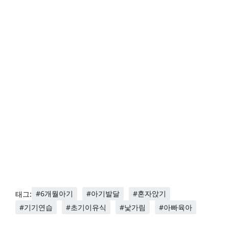
#6개월아기
#아기발달
#혼자앉기
태그:
#기기연습
#초기이유식
#낯가림
#아빠육아