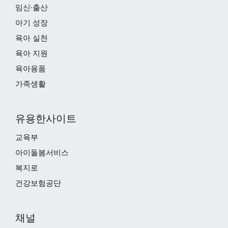
임신·출산
아기 성장
육아 실천
육아 지원
육아용품
가족생활
유용한사이트
교육부
아이돌봄서비스
복지로
건강보험공단
채널