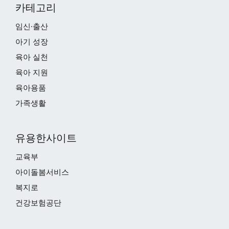
카테고리
임신·출산
아기 성장
육아 실천
육아 지원
육아용품
가족생활
유용한사이트
교육부
아이돌봄서비스
복지로
건강보험공단