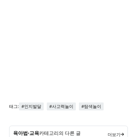
#인지발달
#사고력놀이
#탐색놀이
태그:
육아법·교육
카테고리의 다른 글
더보기