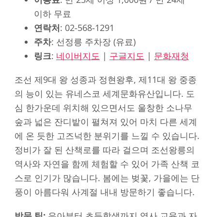
이하 무료
연락처
: 02-568-1291
주차
: 선정릉 주차장 (유료)
링크
:
네이버지도
|
구글지도
|
문화재청
조선 제9대 왕 성종과 정현왕후, 제11대 왕 중종
의 능이 있는 유네스코 세계문화유산입니다. 도
심 한가운데 위치해 있으면서도 울창한 소나무
숲과 넓은 잔디밭이 펼쳐져 있어 마치 다른 세계
에 온 듯한 고즈넉한 분위기를 느낄 수 있습니다.
정비가 잘 된 산책로를 따라 걸으며 조선왕릉의
역사와 자연을 함께 체험할 수 있어 가족 산책 코
스로 인기가 많습니다. 봄에는 벚꽃, 가을에는 단
풍이 아름다워 사계절 내내 방문하기 좋습니다.
방문 팁:
유아부터 초등학생까지 역사 교육과 자