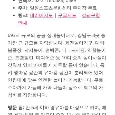
연락처
: 02-2176-0586, 0589
주차
: 일원스포츠문화센터 주차장 무료
링크
:
네이버지도
|
구글지도
|
강남구청
안내
693㎡ 규모의 공공 실내놀이터로, 강남구 3곳 중
가장 큰 규모를 자랑합니다. 회전놀이기구, 대형
볼풀장, 낚시놀이, 편백존, 미니도서관, 역할놀이
존, 트램펄린, 미디어존 등 10여 종의 놀이시설이
갖춰져 있어 아이들이 지루할 틈이 없습니다. 특
히 영아용 공간과 유아용 공간이 분리되어 있어
연령대에 맞는 안전한 놀이가 가능합니다. 무료
주차까지 가능해 가족 나들이 장소로 최고의 가
성비를 자랑합니다.
방문 팁:
만 6세 이하 영유아를 대상으로 하며, 매
월 첫째·셋째 주 일요일 오전 11시에 예약창이 열