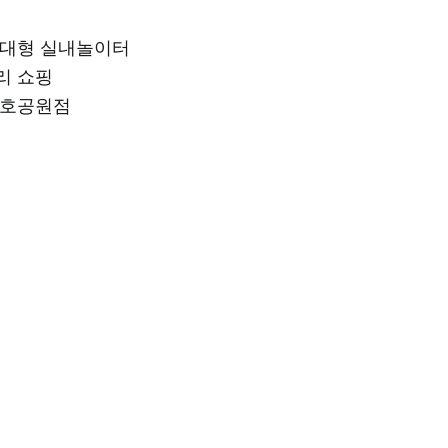
 대형 실내놀이터
리 쇼핑
천호공원점