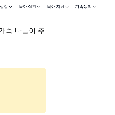
 성장
육아 실천
육아 지원
가족생활
0-3개월)
이유식·유아식
근로 지원
가족•일상
 가족 나들이 추
-12개월)
육아법·교육
금융 지원
아이랑 가볼만한곳
3세)
아빠 육아
돌봄 지원
5-7세)
건강·안전
기타 지원정책
(8-12세)
육아용품