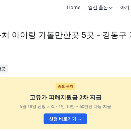
Home
임신·출산
아기
임신·임신준비
신생아 (
처 아이랑 가볼만한곳 5곳 - 강동구
출산·산후
영아 (4
유아 (1-
어린이 (
한곳
초등학생 
중요 공지
고유가 피해지원금 2차 지급
5월 18일 신청 시작 · 1인 10만 ~ 60만원 차등 지급
신청 바로가기 →