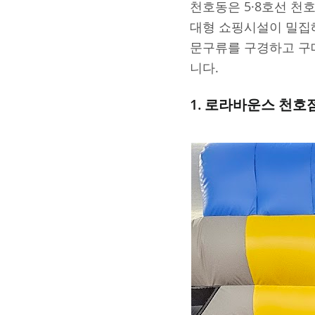
천호동은 5·8호선 천
대형 쇼핑시설이 밀집
문구류를 구경하고 구
니다.
1. 로라바운스 천호