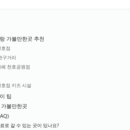
이랑 가볼만한곳 추천
천호점
·완구거리
즈카페 천호공원점
천호점 키즈 시설
이 팁
역 가볼만한곳
AQ)
료로 갈 수 있는 곳이 있나요?