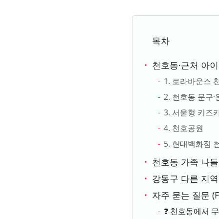
목차
천호동·근처 아
1. 로라바운스 
2. 천호동 문구
3. 서울형 키
4. 천호공원
5. 현대백화점 
천호동 가족 나들
강동구 다른 지
자주 묻는 질문 (F
❓ 천호동에서 무