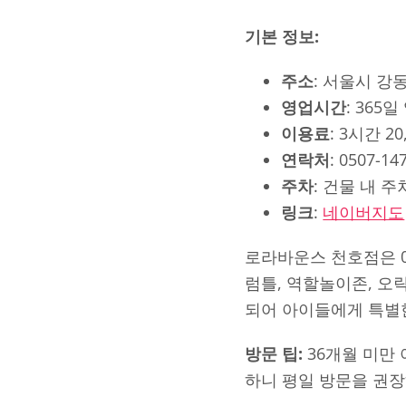
기본 정보:
주소
: 서울시 강
영업시간
: 365일
이용료
: 3시간 2
연락처
: 0507-14
주차
: 건물 내 
링크
:
네이버지도
로라바운스 천호점은 0
럼틀, 역할놀이존, 오
되어 아이들에게 특별
방문 팁:
36개월 미만
하니 평일 방문을 권장