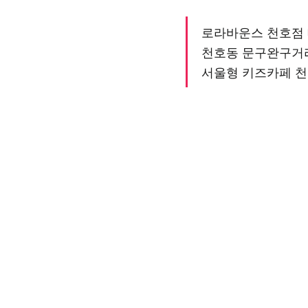
로라바운스 천호점
천호동 문구완구거
서울형 키즈카페 