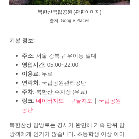
북한산국립공원 (관련이미지)
출처: Google Places
기본 정보:
주소
: 서울 강북구 우이동 일대
영업시간
: 05:00~22:00
이용료
: 무료
연락처
: 국립공원관리공단
주차
: 북한산 주차장 (유료)
링크
:
네이버지도
|
구글지도
|
국립공원
공단
북한산성 탐방로는 경사가 완만해 가족 단위 탐
방객에게 인기가 많습니다. 초등학생 이상 아이