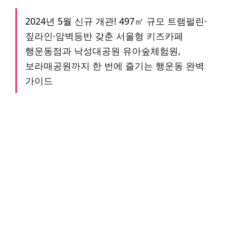
2024년 5월 신규 개관! 497㎡ 규모 트램펄린·
짚라인·암벽등반 갖춘 서울형 키즈카페
행운동점과 낙성대공원 유아숲체험원,
보라매공원까지 한 번에 즐기는 행운동 완벽
가이드