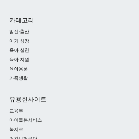
카테고리
임신·출산
아기 성장
육아 실천
육아 지원
육아용품
가족생활
유용한사이트
교육부
아이돌봄서비스
복지로
건강보험공단