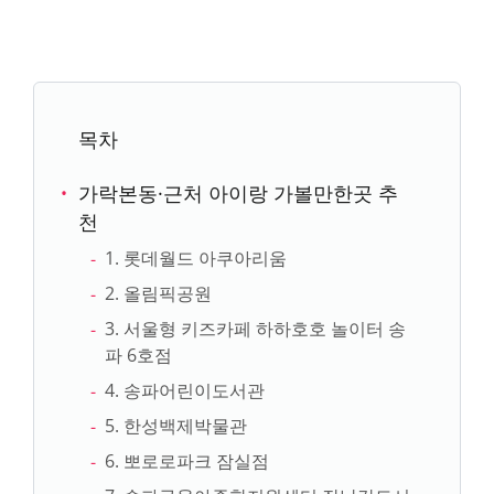
목차
가락본동·근처 아이랑 가볼만한곳 추
천
1. 롯데월드 아쿠아리움
2. 올림픽공원
3. 서울형 키즈카페 하하호호 놀이터 송
파 6호점
4. 송파어린이도서관
5. 한성백제박물관
6. 뽀로로파크 잠실점