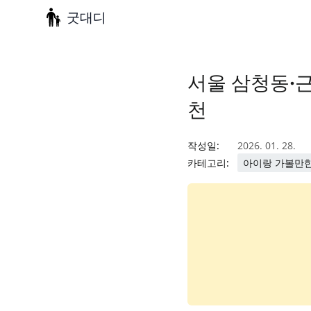
굿대디
서울 삼청동·근
천
작성일:
2026. 01. 28.
카테고리:
아이랑 가볼만