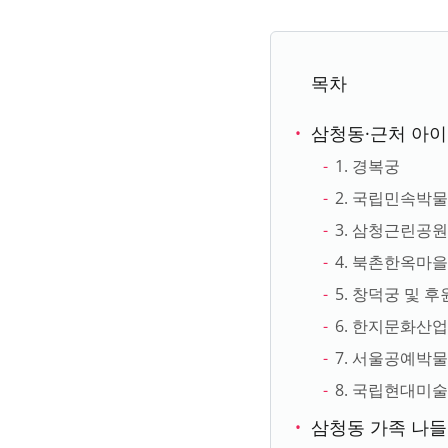
목차
삼청동·근처 아
1. 경복궁
2. 국립민속박
3. 삼청근린공
4. 북촌한옥마
5. 창덕궁 및 후
6. 한지문화산
7. 서울공예박
8. 국립현대미
삼청동 가족 나들