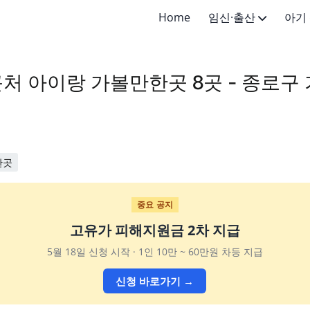
Home
임신·출산
아기
임신·임신준비
신생아 (
처 아이랑 가볼만한곳 8곳 - 종로구
출산·산후
영아 (4
유아 (1-
어린이 (
한곳
초등학생 
중요 공지
고유가 피해지원금 2차 지급
5월 18일 신청 시작 · 1인 10만 ~ 60만원 차등 지급
신청 바로가기 →