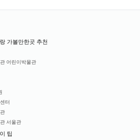
이랑 가볼만한곳 추천
물관 어린이박물관
원
을
원
업센터
물관
술관 서울관
이 팁