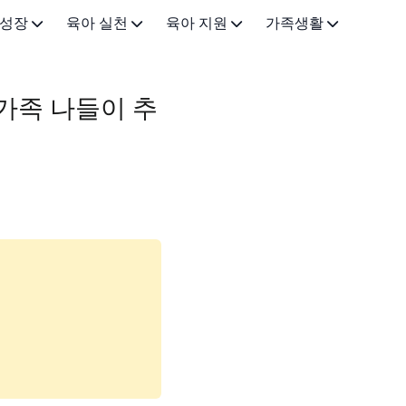
 성장
육아 실천
육아 지원
가족생활
0-3개월)
이유식·유아식
근로 지원
가족•일상
 가족 나들이 추
-12개월)
육아법·교육
금융 지원
아이랑 가볼만한곳
3세)
아빠 육아
돌봄 지원
5-7세)
건강·안전
기타 지원정책
(8-12세)
육아용품