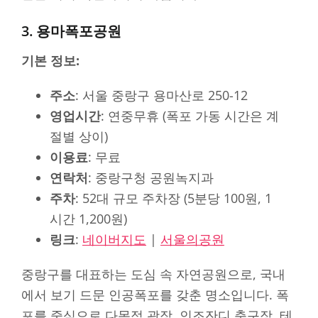
3. 용마폭포공원
기본 정보:
주소
: 서울 중랑구 용마산로 250-12
영업시간
: 연중무휴 (폭포 가동 시간은 계
절별 상이)
이용료
: 무료
연락처
: 중랑구청 공원녹지과
주차
: 52대 규모 주차장 (5분당 100원, 1
시간 1,200원)
링크
:
네이버지도
|
서울의공원
중랑구를 대표하는 도심 속 자연공원으로, 국내
에서 보기 드문 인공폭포를 갖춘 명소입니다. 폭
포를 중심으로 다목적 광장, 인조잔디 축구장, 테