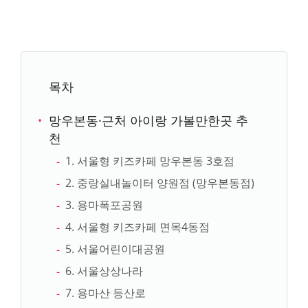
목차
망우본동·근처 아이랑 가볼만한곳 추
천
1. 서울형 키즈카페 망우본동 3호점
2. 중랑실내놀이터 양원점 (망우본동점)
3. 용마폭포공원
4. 서울형 키즈카페 면목4동점
5. 서울어린이대공원
6. 서울상상나라
7. 용마산 등산로