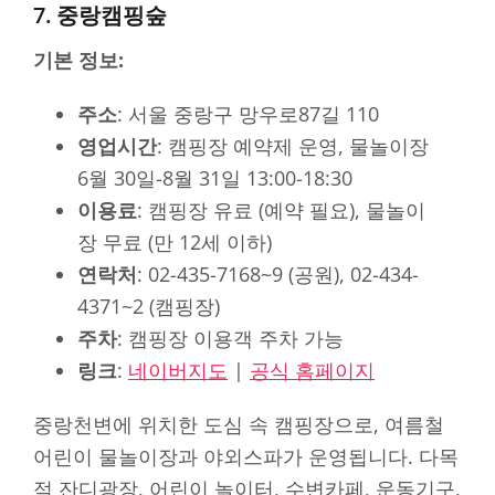
7. 중랑캠핑숲
기본 정보:
주소
: 서울 중랑구 망우로87길 110
영업시간
: 캠핑장 예약제 운영, 물놀이장
6월 30일-8월 31일 13:00-18:30
이용료
: 캠핑장 유료 (예약 필요), 물놀이
장 무료 (만 12세 이하)
연락처
: 02-435-7168~9 (공원), 02-434-
4371~2 (캠핑장)
주차
: 캠핑장 이용객 주차 가능
링크
:
네이버지도
|
공식 홈페이지
중랑천변에 위치한 도심 속 캠핑장으로, 여름철
어린이 물놀이장과 야외스파가 운영됩니다. 다목
적 잔디광장, 어린이 놀이터, 수변카페, 운동기구,