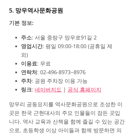
5. 망우역사문화공원
기본 정보:
주소
: 서울 중랑구 망우로91길 2
영업시간
: 평일 09:00-18:00 (공휴일 제
외)
이용료
: 무료
연락처
: 02-496-8973~8976
주차
: 공원 주차장 이용 가능
링크
:
네이버지도
|
공식 홈페이지
망우리 공동묘지를 역사문화공원으로 조성한 이
곳은 한국 근현대사의 주요 인물들이 잠든 곳입
니다. 역사 교육과 산책을 함께 즐길 수 있는 공간
으로, 초등학생 이상 아이들과 함께 방문하면 의