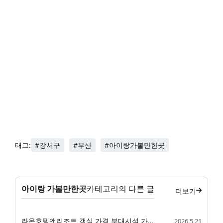
#강서구
#부산
#아이랑가볼만한곳
태그:
아이랑 가볼만한곳
카테고리의 다른 글
더보기
라온호텔앤리조트 객실 가격 부대시설 가족 숙소 정리
2026.5.21