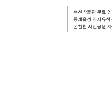
복천박물관 무료 입
동래읍성 역사유적
온천천 시민공원 