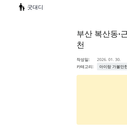
굿대디
부산 복산동·근
천
작성일:
2026. 01. 30.
카테고리:
아이랑 가볼만