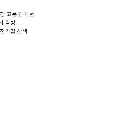
장 고분군 체험
지 탐방
자전거길 산책