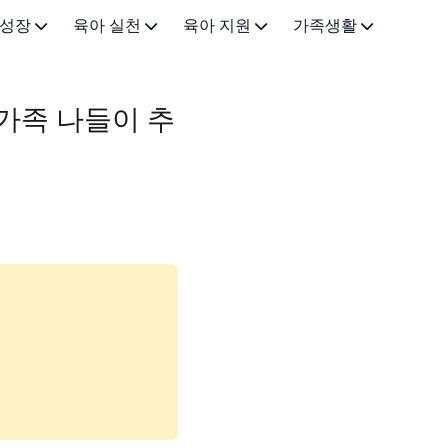
 성장
육아 실천
육아 지원
가족생활
0-3개월)
이유식·유아식
근로 지원
가족•일상
 가족 나들이 추
-12개월)
육아법·교육
금융 지원
아이랑 가볼만한곳
3세)
아빠 육아
돌봄 지원
5-7세)
건강·안전
기타 지원정책
(8-12세)
육아용품