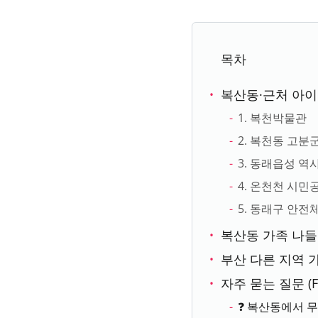
목차
복산동·근처 아
1. 복천박물관
2. 복천동 고분
3. 동래읍성 역
4. 온천천 시민
5. 동래구 안전
복산동 가족 나들
부산 다른 지역
자주 묻는 질문 (F
❓ 복산동에서 무