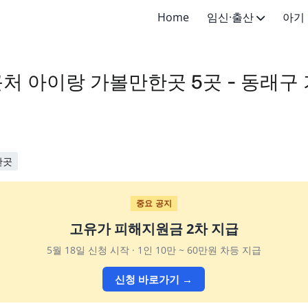
Home
임신·출산
아기
임신·임신준비
신생아 (
처 아이랑 가볼만한곳 5곳 - 동래구
출산·산후
영아 (4
유아 (1-
어린이 (
한곳
초등학생 
중요 공지
고유가 피해지원금 2차 지급
5월 18일 신청 시작 · 1인 10만 ~ 60만원 차등 지급
신청 바로가기 →