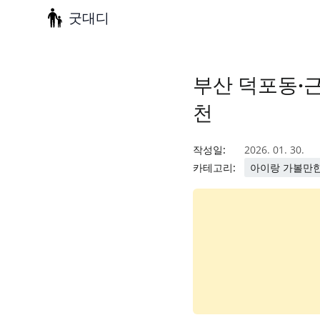
굿대디
부산 덕포동·근
천
작성일:
2026. 01. 30.
카테고리:
아이랑 가볼만