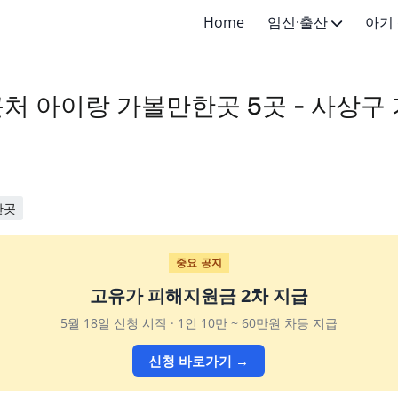
Home
임신·출산
아기
임신·임신준비
신생아 (
처 아이랑 가볼만한곳 5곳 - 사상구
출산·산후
영아 (4
유아 (1-
어린이 (
한곳
초등학생 
중요 공지
고유가 피해지원금 2차 지급
5월 18일 신청 시작 · 1인 10만 ~ 60만원 차등 지급
신청 바로가기 →