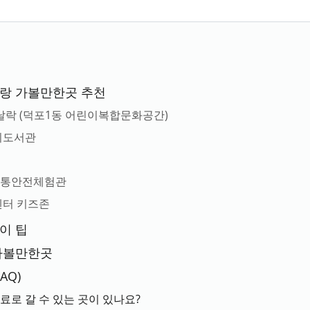
이랑 가볼만한곳 추천
락날락 (덕포1동 어린이복합문화공간)
린이도서관
원
교통안전체험관
센터 키즈존
이 팁
 가볼만한곳
AQ)
료로 갈 수 있는 곳이 있나요?