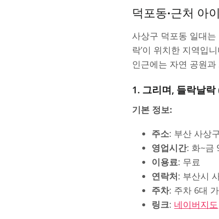
덕포동·근처 아
사상구 덕포동 일대는 
락’이 위치한 지역입
인근에는 자연 공원과 
1. 그리며, 들락날
기본 정보:
주소
: 부산 사상
영업시간
: 화~금 
이용료
: 무료
연락처
: 부산시
주차
: 주차 6대 
링크
:
네이버지도