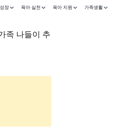
 성장
육아 실천
육아 지원
가족생활
0-3개월)
이유식·유아식
근로 지원
가족•일상
 가족 나들이 추
-12개월)
육아법·교육
금융 지원
아이랑 가볼만한곳
3세)
아빠 육아
돌봄 지원
5-7세)
건강·안전
기타 지원정책
(8-12세)
육아용품