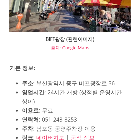
BIFF광장 (관련이미지)
출처: Google Maps
기본 정보:
주소
: 부산광역시 중구 비프광장로 36
영업시간
: 24시간 개방 (상점별 운영시간
상이)
이용료
: 무료
연락처
: 051-243-8253
주차
: 남포동 공영주차장 이용
링크
:
네이버지도
|
공식 정보