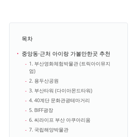
목차
중앙동·근처 아이랑 가볼만한곳 추천
1. 부산영화체험박물관 (트릭아이뮤지
엄)
2. 용두산공원
3. 부산타워 (다이아몬드타워)
4. 40계단 문화관광테마거리
5. BIFF광장
6. 씨라이프 부산 아쿠아리움
7. 국립해양박물관