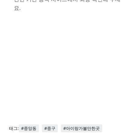
요.
#중앙동
#중구
#아이랑가볼만한곳
태그: