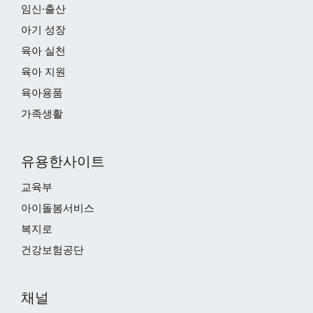
임신·출산
아기 성장
육아 실천
육아 지원
육아용품
가족생활
유용한사이트
교육부
아이돌봄서비스
복지로
건강보험공단
채널