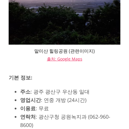
말미산 힐링공원 (관련이미지)
출처: Google Maps
기본 정보:
주소
: 광주 광산구 우산동 일대
영업시간
: 연중 개방 (24시간)
이용료
: 무료
연락처
: 광산구청 공원녹지과 (062-960-
8600)