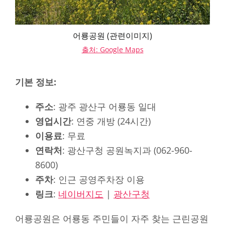
어룡공원 (관련이미지)
출처: Google Maps
기본 정보:
주소
: 광주 광산구 어룡동 일대
영업시간
: 연중 개방 (24시간)
이용료
: 무료
연락처
: 광산구청 공원녹지과 (062-960-
8600)
주차
: 인근 공영주차장 이용
링크
:
네이버지도
|
광산구청
어룡공원은 어룡동 주민들이 자주 찾는 근린공원