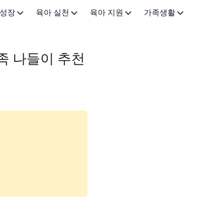
 성장
육아 실천
육아 지원
가족생활
0-3개월)
이유식·유아식
근로 지원
가족•일상
가족 나들이 추천
-12개월)
육아법·교육
금융 지원
아이랑 가볼만한곳
3세)
아빠 육아
돌봄 지원
5-7세)
건강·안전
기타 지원정책
(8-12세)
육아용품