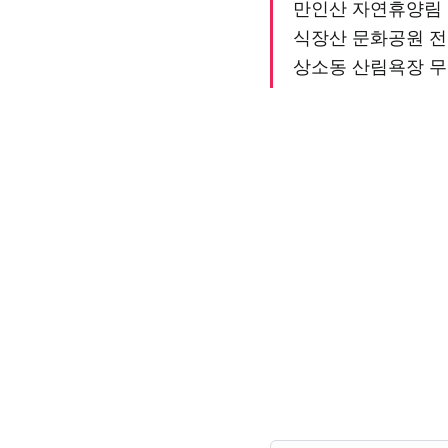
만인산 자연휴양림 
식장산 문화공원 전
상소동 산림욕장 무