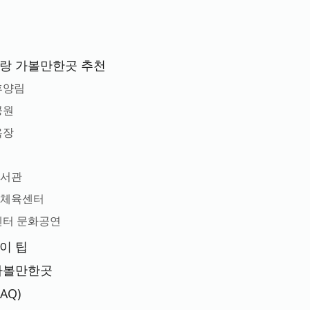
이랑 가볼만한곳 추천
휴양림
공원
욕장
원
도서관
화체육센터
민센터 문화공연
이 팁
 가볼만한곳
AQ)