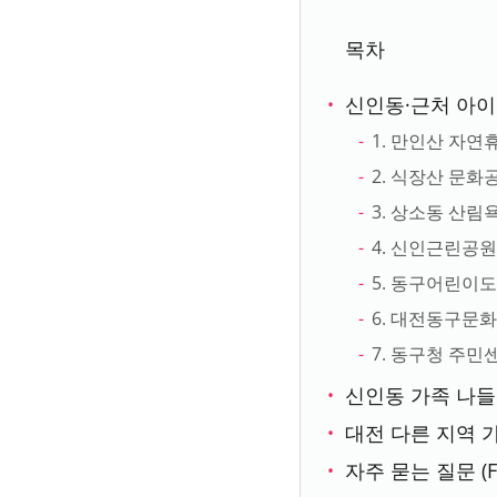
목차
신인동·근처 아
1. 만인산 자연
2. 식장산 문화
3. 상소동 산림
4. 신인근린공
5. 동구어린이
6. 대전동구문
7. 동구청 주
신인동 가족 나들
대전 다른 지역
자주 묻는 질문 (F