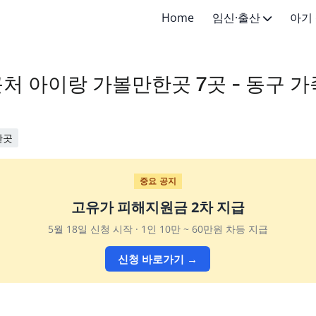
Home
임신·출산
아기
임신·임신준비
신생아 (
처 아이랑 가볼만한곳 7곳 - 동구 
출산·산후
영아 (4
유아 (1-
한곳
어린이 (
초등학생 
중요 공지
고유가 피해지원금 2차 지급
5월 18일 신청 시작 · 1인 10만 ~ 60만원 차등 지급
신청 바로가기 →