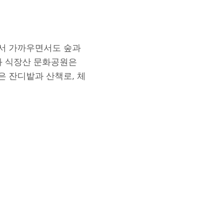
서 가까우면서도 숲과
과 식장산 문화공원은
 잔디밭과 산책로, 체