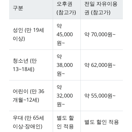
오후권
전일 자유이용
구분
(참고가)
권 (참고가)
약
성인 (만 19세
45,000
약 70,000원~
이상)
원~
약
청소년 (만
38,000
약 62,000원~
13~18세)
원~
약
어린이 (만 36
32,000
약 55,000원~
개월~12세)
원~
우대 (만 65세
별도 할
별도 할인 적용
이상·장애인)
인 적용