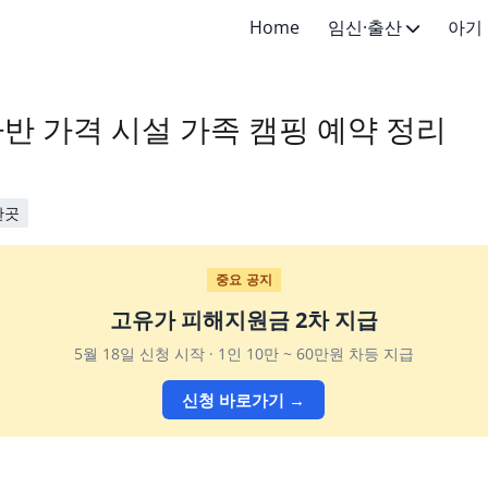
Home
임신·출산
아기
임신·임신준비
신생아 (
반 가격 시설 가족 캠핑 예약 정리
출산·산후
영아 (4
유아 (1-
한곳
어린이 (
초등학생 
중요 공지
고유가 피해지원금 2차 지급
5월 18일 신청 시작 · 1인 10만 ~ 60만원 차등 지급
신청 바로가기 →