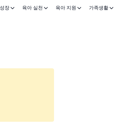
 성장
육아 실천
육아 지원
가족생활
0-3개월)
이유식·유아식
근로 지원
가족•일상
-12개월)
육아법·교육
금융 지원
아이랑 가볼만한곳
3세)
아빠 육아
돌봄 지원
5-7세)
건강·안전
기타 지원정책
(8-12세)
육아용품