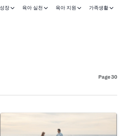
 성장
육아 실천
육아 지원
가족생활
0-3개월)
이유식·유아식
근로 지원
가족•일상
-12개월)
육아법·교육
금융 지원
아이랑 가볼만한곳
3세)
아빠 육아
돌봄 지원
5-7세)
건강·안전
기타 지원정책
Page 30
(8-12세)
육아용품