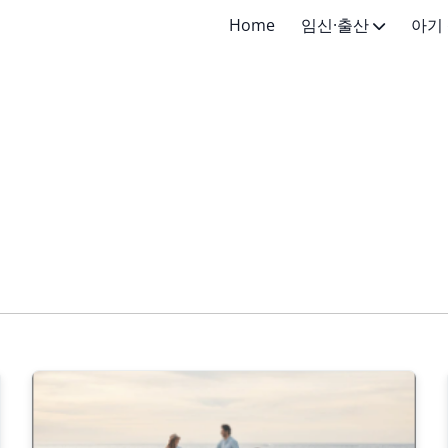
Home
임신·출산
아기
임신·임신준비
신생아 (
출산·산후
영아 (4
유아 (1-
어린이 (
초등학생 