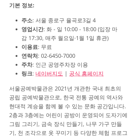
기본 정보:
주소
: 서울 종로구 율곡로3길 4
영업시간
: 화 - 일 10:00 - 18:00 (입장 마
감 17:30, 매주 월요일·1월 1일 휴관)
이용료
: 무료
연락처
: 02-6450-7000
주차
: 인근 공영주차장 이용
링크
:
네이버지도
|
공식 홈페이지
서울공예박물관은 2021년 개관한 국내 최초의
공립 공예박물관으로, 한국 전통 공예의 역사와
현대적 계승을 함께 볼 수 있는 문화 공간입니다.
2층과 3층에는 어린이 공방이 운영되어 도자기에
그림 그리기, 금속 장식 만들기, 나무 가구 만들
기, 천 조각으로 옷 꾸미기 등 다양한 체험 프로그