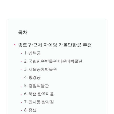
목차
종로구·근처 아이랑 가볼만한곳 추천
1. 경복궁
2. 국립민속박물관 어린이박물관
3. 서울공예박물관
4. 창경궁
5. 경찰박물관
6. 북촌 한옥마을
7. 인사동 쌈지길
8. 종묘