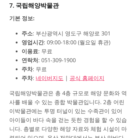
7. 국립해양박물관
기본 정보:
주소
: 부산광역시 영도구 해양로 301
영업시간
: 09:00-18:00 (월요일 휴관)
이용료
: 무료
연락처
: 051-309-1900
주차
: 무료
주차
:
네이버지도
|
공식 홈페이지
국립해양박물관은 총 4층 규모로 해양 문화와 역
사를 배울 수 있는 종합 박물관입니다. 2층 어린
이박물관에는 투명 터널이 있는 수족관이 있어
아이들이 바다 속을 걷는 듯한 경험을 할 수 있습
니다. 층별로 다양한 해양 자료와 체험 시설이 마
련되어 있으며, 옥상 전망대에서는 부산 앞바다